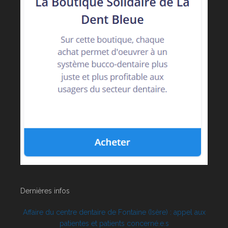
Dernières infos
Affaire du centre dentaire de Fontaine (Isère) : appel aux
patientes et patients concerné.e.s