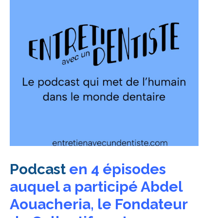
Podcast
en 4 épisodes
auquel a participé Abdel
Aouacheria, le Fondateur