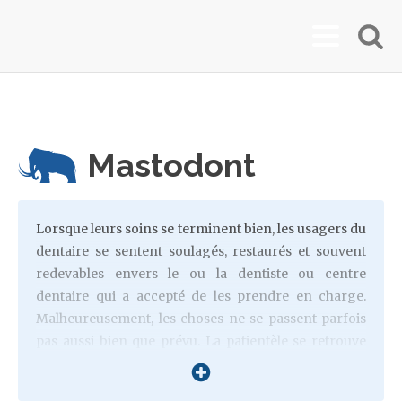
Mastodont
Lorsque leurs soins se terminent bien, les usagers du
dentaire se sentent soulagés, restaurés et souvent
redevables envers le ou la dentiste ou centre
dentaire qui a accepté de les prendre en charge.
Malheureusement, les choses ne se passent parfois
pas aussi bien que prévu. La patientèle se retrouve
alors (démunie) face à un labyrinthe de procédures
et de guichets (Conseil ordinal des Chirurgiens-