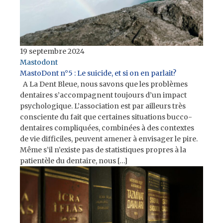
judiciaires, médecins-conseils…), avec lesquels
l’association ne proposera par ailleurs aucune mise
en relation.
19 septembre 2024
Si vous souhaitez nous contacter par mail,
vous
Mastodont
pouvez le faire en écrivant ici.
MastoDont n°5 : Le suicide, et si on en parlait?
A La Dent Bleue, nous savons que les problèmes
dentaires s’accompagnent toujours d’un impact
psychologique. L’association est par ailleurs très
consciente du fait que certaines situations bucco-
dentaires compliquées, combinées à des contextes
de vie difficiles, peuvent amener à envisager le pire.
Même s’il n’existe pas de statistiques propres à la
patientèle du dentaire, nous […]