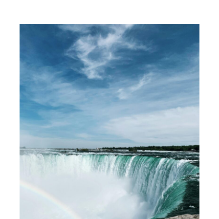
dentistes, Agenre Régionale de santé, association de
consommateurs généraliste, cabinet d’avocats,
service juridique des mutuelles…) dont elle ne
connaît pas toujours très bien les prérogatives et les
ressorts. En plus d’engendrer un sentiment
d’errance et d’agacement, cette méconnaissance
juridique peut se solder par une perte de temps (pour
l’ensemble des protagonistes) et d’argent.
Avec sa nouvelle rubrique baptisée « MastoDont »
(en référence aux défenses portées par certains
animaux comme les éléphants), La Dent Bleue
propose aux patient.e.s et victimes du secteur
dentaire un outil de navigation destiné à favoriser
leur défense, que ce soit en matière de droit médical,
de responsabilité disciplinaire, dans le cadre de
procédures civiles ou pénales. Bien entendu, ce
« GPS » n’a pas pour vocation de se substituer aux
conseils de professionnels (avocats, juristes, experts