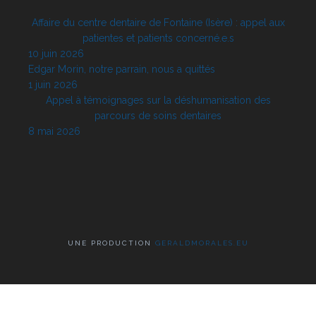
Affaire du centre dentaire de Fontaine (Isère) : appel aux
patientes et patients concerné.e.s
10 juin 2026
Edgar Morin, notre parrain, nous a quittés
1 juin 2026
Appel à témoignages sur la déshumanisation des
parcours de soins dentaires
8 mai 2026
UNE PRODUCTION
GERALDMORALES.EU