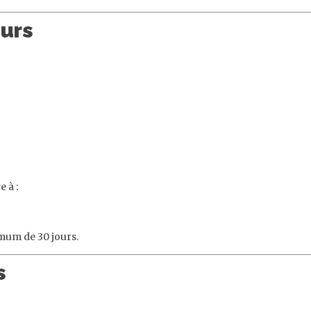
eurs
e à :
mum de 30 jours.
s