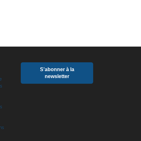
S'abonner à la
newsletter
e
ts
és
ns