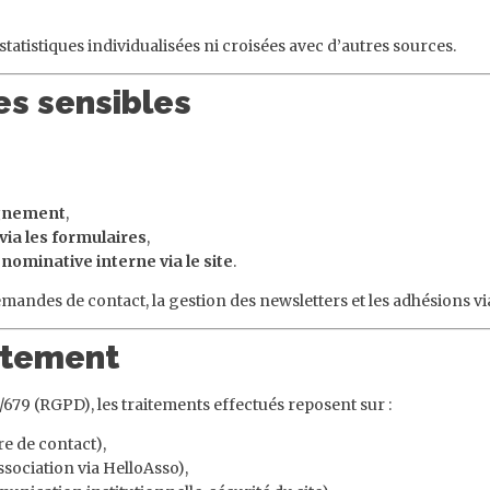
statistiques individualisées ni croisées avec d’autres sources.
es sensibles
agnement
,
ia les formulaires
,
ominative interne via le site
.
mandes de contact, la gestion des newsletters et les adhésions vi
aitement
 (RGPD), les traitements effectués reposent sur :
re de contact),
ssociation via HelloAsso),