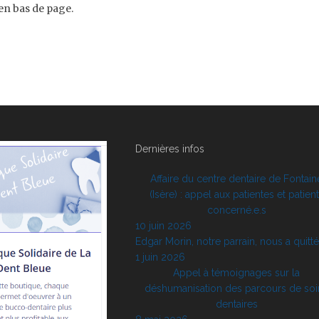
en bas de page.
Dernières infos
Affaire du centre dentaire de Fontain
(Isère) : appel aux patientes et patien
concerné.e.s
10 juin 2026
Edgar Morin, notre parrain, nous a quitt
1 juin 2026
Appel à témoignages sur la
déshumanisation des parcours de soi
dentaires