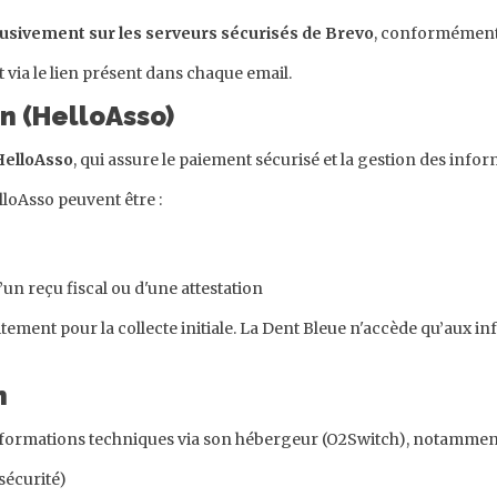
usivement sur les serveurs sécurisés de Brevo
, conformément à
t via le lien présent dans chaque email.
on (HelloAsso)
HelloAsso
, qui assure le paiement sécurisé et la gestion des info
lloAsso peuvent être :
un reçu fiscal ou d'une attestation
tement pour la collecte initiale. La Dent Bleue n'accède qu’aux i
n
informations techniques via son hébergeur (O2Switch), notamment
sécurité)