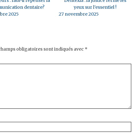
eurs : faut-il repenser la
Dentexia : la justice ferme les
unication dentaire?
yeux sur l’essentiel !
bre 2025
27 novembre 2025
champs obligatoires sont indiqués avec
*