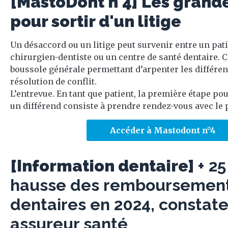
[MastoDont n°4] Les grande
pour sortir d'un litige
Un désaccord ou un litige peut survenir entre un pati
chirurgien-dentiste ou un centre de santé dentaire. Ce
boussole générale permettant d’arpenter les différen
résolution de conflit.
L’entrevue. En tant que patient, la première étape po
un différend consiste à prendre rendez-vous avec le pr
Accéder à Mastodont n°4
[Information dentaire]
+ 2
hausse des remboursement
dentaires en 2024, constat
assureur santé