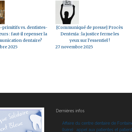
-primitifs vs. dentistes-
[Communiqué de presse] Procès
eurs : faut-il repenser la
Dentexia : la justice ferme les
unication dentaire?
yeux sur l’essentiel !
bre 2025
27 novembre 2025
Dernières infos
Affaire du centre dentaire de Fontain
(Isère) : appel aux patientes et patien