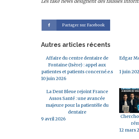
Les fake news désignent des fausses infor
Partager sur Facebook
Autres articles récents
Affaire du centre dentaire de
Edgar Mo
Fontaine (Isère) : appel aux
patientes et patients concerné.e.s
1 juin 20
10 juin 2026
La Dent Bleue rejoint France
Assos Santé : une avancée
majeure pour la patientèle du
dentaire
Cherchon
9 avril 2026
rém
12 mars 