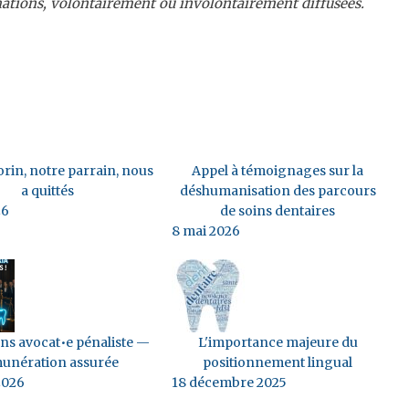
mations, volontairement ou involontairement diffusées.
rin, notre parrain, nous
Appel à témoignages sur la
a quittés
déshumanisation des parcours
26
de soins dentaires
8 mai 2026
s avocat•e pénaliste —
L'importance majeure du
unération assurée
positionnement lingual
2026
18 décembre 2025