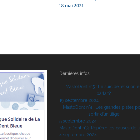
18 mai 2021
Dernières infos
MastoDont n°5 : Le suicide, et si on e
parlait?
19 septembre 2024
MastoDont n°4 : Les grandes pistes p
sortir d’un litige
5 septembre 2024
MastoDont n°3: Repérer les causes de li
4 septembre 2024