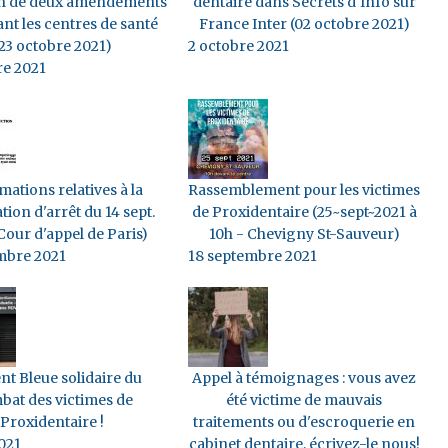
on de deux amendements
dentaire dans Secrets d'Info sur
nt les centres de santé
France Inter (02 octobre 2021)
23 octobre 2021)
2 octobre 2021
re 2021
mations relatives à la
Rassemblement pour les victimes
ation d'arrêt du 14 sept.
de Proxidentaire (25~sept~2021 à
Cour d'appel de Paris)
10h - Chevigny St-Sauveur)
mbre 2021
18 septembre 2021
nt Bleue solidaire du
Appel à témoignages : vous avez
bat des victimes de
été victime de mauvais
Proxidentaire !
traitements ou d'escroquerie en
2021
cabinet dentaire, écrivez-le nous!