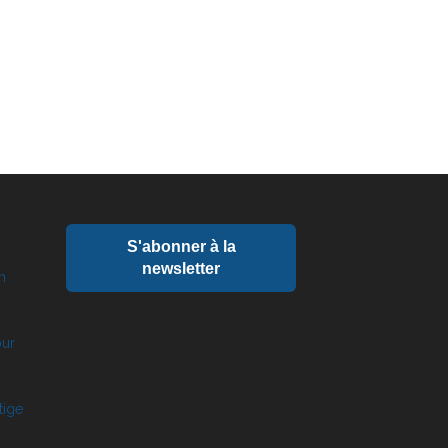
S'abonner à la
newsletter
n
our
tige