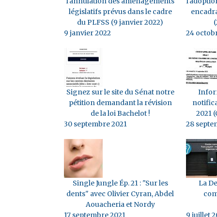
l'annulation des aménagements
l'adopti
législatifs prévus dans le cadre
encadra
du PLFSS (9 janvier 2022)
(
9 janvier 2022
24 octob
Signez sur le site du Sénat notre
Infor
pétition demandant la révision
notific
de la loi Bachelot !
2021 (
30 septembre 2021
28 septe
Single Jungle Ép. 21 : "Sur les
La De
dents" avec Olivier Cyran, Abdel
com
Aouacheria et Nordy
17 septembre 2021
9 juillet 