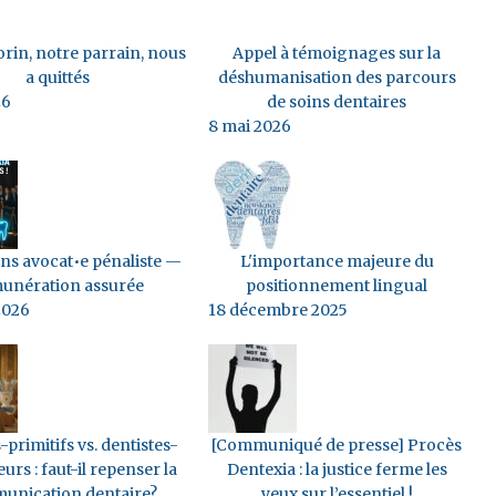
rin, notre parrain, nous
Appel à témoignages sur la
a quittés
déshumanisation des parcours
26
de soins dentaires
8 mai 2026
s avocat•e pénaliste —
L'importance majeure du
unération assurée
positionnement lingual
2026
18 décembre 2025
-primitifs vs. dentistes-
[Communiqué de presse] Procès
eurs : faut-il repenser la
Dentexia : la justice ferme les
unication dentaire?
yeux sur l’essentiel !