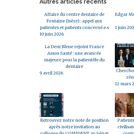
Autres articles récents
Affaire du centre dentaire de
Edgar Mo
Fontaine (Isère) : appel aux
patientes et patients concerné.e.s
1 juin 20
10 juin 2026
La Dent Bleue rejoint France
Assos Santé : une avancée
majeure pour la patientèle du
dentaire
Cherchon
9 avril 2026
rém
12 mars 
Retrouvez notre note de position
Patients
après notre invitation au
civilisat
colloque du COMIDENT au Sénat
comm