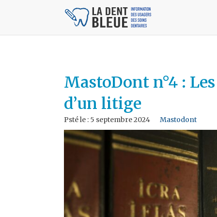
MastoDont n°4 : Les 
d’un litige
Psté le :
5 septembre 2024
Mastodont