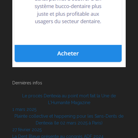
Dernières infos
Le procès Dentexia au point mort fait la Une de
L'Humanité Magazine
1 mars 2025
Plainte collective et happening pour les Sans-Dents de
Dentexia (le 02 mars 2025 à Paris)
27 février 2025
La Dent Bleue présente au congrès ADF 2024