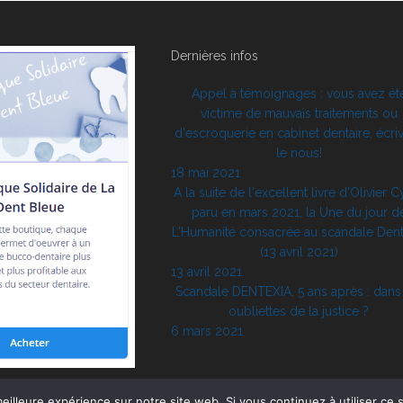
Dernières infos
Appel à témoignages : vous avez ét
victime de mauvais traitements ou
d'escroquerie en cabinet dentaire, écri
le nous!
18 mai 2021
A la suite de l'excellent livre d'Olivier C
paru en mars 2021, la Une du jour d
L'Humanité consacrée au scandale Dent
(13 avril 2021)
13 avril 2021
Scandale DENTEXIA, 5 ans après : dans
oubliettes de la justice ?
6 mars 2021
eilleure expérience sur notre site web. Si vous continuez à utiliser ce