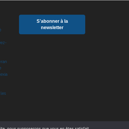
S'abonner à la
newsletter
é
vez-
yran
e
exia
 les
 site, nous supposerons que vous en êtes satisfait.