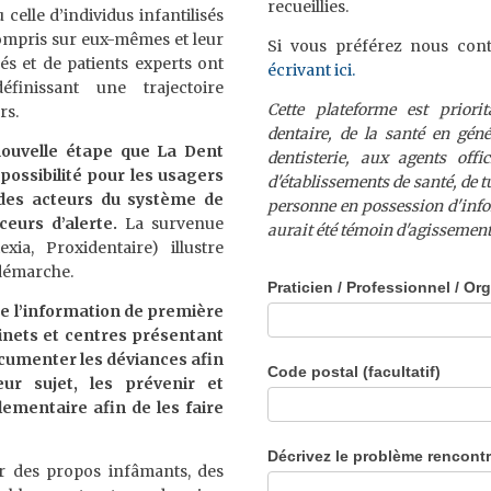
recueillies.
elle d’individus infantilisés
compris sur eux-mêmes et leur
Si vous préférez nous con
és et de patients experts ont
écrivant ici.
nissant une trajectoire
Cette plateforme est priori
rs.
dentaire, de la santé en gén
nouvelle étape que La Dent
dentisterie, aux agents off
possibilité pour les usagers
d'établissements de santé, de tu
des acteurs du système de
personne en possession d'info
eurs d’alerte.
La survenue
aurait été témoin d'agissement
ia, Proxidentaire) illustre
 démarche.
Dental
Praticien / Professionnel / Org
 de l’information de première
Leaks
binets et centres présentant
documenter les déviances afin
Code postal (facultatif)
ur sujet, les prévenir et
ementaire afin de les faire
Décrivez le problème rencont
er des propos infâmants, des