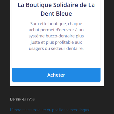
Dernières infos
L'importance majeure du positionnement lingual