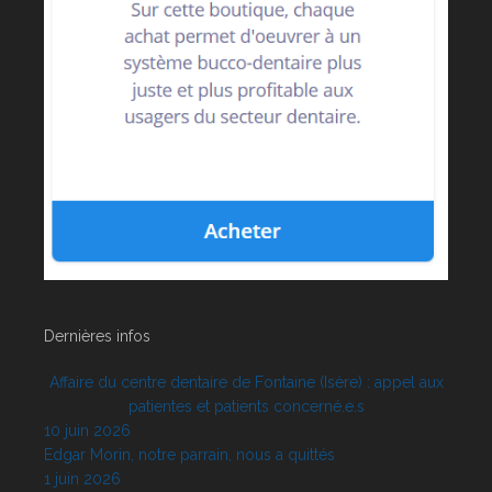
Dernières infos
Affaire du centre dentaire de Fontaine (Isère) : appel aux
patientes et patients concerné.e.s
10 juin 2026
Edgar Morin, notre parrain, nous a quittés
1 juin 2026