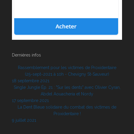
Dernières infos
Rassemblement pour les victimes de Proxidentaire
(25~sept~2021 à 10h - Chevigny St-Sauveur)
18 septembre 2021
Single Jungle Ép. 21 : "Sur les dents" avec Olivier Cyran,
Abdel Aouacheria et Nordy
17 septembre 2021
La Dent Bleue solidaire du combat des victimes de
Proxidentaire !
9 juillet 2021