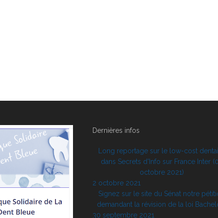
Dernières infos
Long reportage sur le low-cost denta
dans Secrets d'Info sur France Inter (
octobre 2021)
2 octobre 2021
Signez sur le site du Sénat notre pétit
demandant la révision de la loi Bachelo
30 septembre 2021