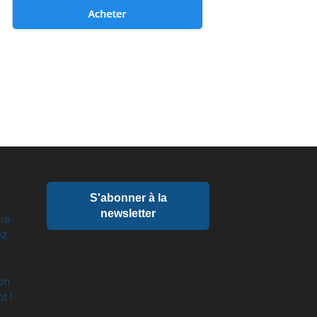
S'abonner à la
newsletter
ire
02
ion
t !