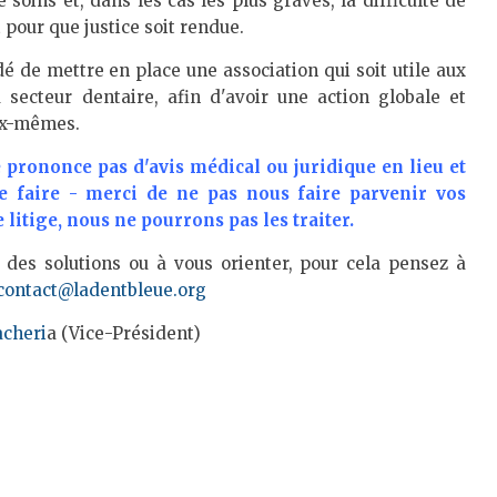
oins et, dans les cas les plus graves, la difficulté de
 pour que justice soit rendue.
é de mettre en place une association qui soit utile aux
u secteur dentaire, afin d'avoir une action globale et
eux-mêmes.
 prononce pas d'avis médical ou juridique en lieu et
le faire - merci de ne pas nous faire parvenir vos
itige, nous ne pourrons pas les traiter.
 des solutions ou à vous orienter, pour cela pensez à
contact@ladentbleue.org
acheri
a (Vice-Président)