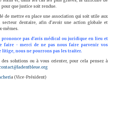
oins et, dans les cas les plus graves, la difficulté de
 pour que justice soit rendue.
é de mettre en place une association qui soit utile aux
u secteur dentaire, afin d'avoir une action globale et
eux-mêmes.
 prononce pas d'avis médical ou juridique en lieu et
le faire - merci de ne pas nous faire parvenir vos
itige, nous ne pourrons pas les traiter.
 des solutions ou à vous orienter, pour cela pensez à
contact@ladentbleue.org
acheri
a (Vice-Président)