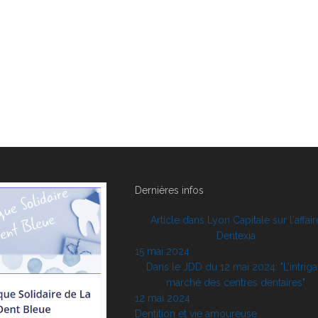
Dernières infos
Article dans Lyon Capitale sur l'affair
Dentexia
15 mai 2024
Dans le JDD du 12 mai 2024: "L’intriga
marché des centres dentaires"
12 mai 2024
Dentition et vie amoureuse