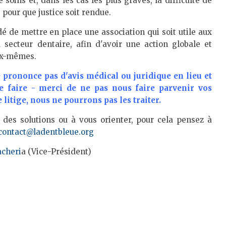
oins et, dans les cas les plus graves, la difficulté de
 pour que justice soit rendue.
é de mettre en place une association qui soit utile aux
u secteur dentaire, afin d'avoir une action globale et
eux-mêmes.
 prononce pas d'avis médical ou juridique en lieu et
le faire - merci de ne pas nous faire parvenir vos
itige, nous ne pourrons pas les traiter.
 des solutions ou à vous orienter, pour cela pensez à
contact@ladentbleue.org
acheri
a (Vice-Président)