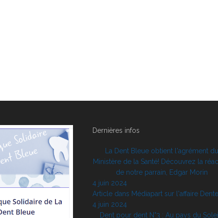
Dernières infos
La Dent Bleue obtient l'agrément d
Ministère de la Santé! Découvrez la réac
de notre parrain, Edgar Morin
4 juin 2024
Article dans Médiapart sur l'affaire Dente
4 juin 2024
Dent pour dent N°3 : Au pays du Solei