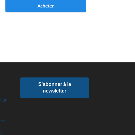
S'abonner à la
newsletter
u
tion
xia
l-