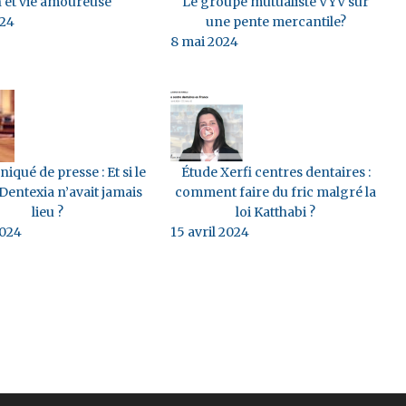
n et vie amoureuse
Le groupe mutualiste VYV sur
024
une pente mercantile?
8 mai 2024
ué de presse : Et si le
Étude Xerfi centres dentaires :
Dentexia n’avait jamais
comment faire du fric malgré la
lieu ?
loi Katthabi ?
2024
15 avril 2024