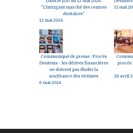
Dans le JDD du 12 mai 2024:
Dentitio
"L’intrigant marché des centres
11 mai 2
dentaires"
12 mai 2024
Communiqué de presse : Procès
Communiq
Dentexia - les dérives financières
procès 
ne doivent pas éluder la
souffrance des victimes
26 avril 
6 mai 2024