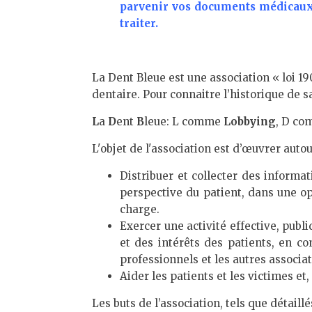
parvenir vos documents médicaux 
traiter.
La Dent Bleue est une association « loi 1
dentaire. Pour connaitre l’historique de s
L
a
D
ent
B
leue: L comme
Lobbying
, D c
L'objet de l'association est d’œuvrer autou
Distribuer et collecter des informat
perspective du patient, dans une op
charge.
Exercer une activité effective, publ
et des intérêts des patients, en con
professionnels et les autres associat
Aider les patients et les victimes et,
Les buts de l’association, tels que détaillé