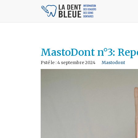
MastoDont n°3: Repér
Psté le :
4 septembre 2024
Mastodont