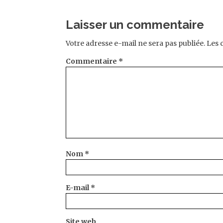
Laisser un commentaire
Votre adresse e-mail ne sera pas publiée.
Les 
Commentaire
*
Nom
*
Les souffrances (disproportionnée
E-mail
*
n’a pas le sentiment qu’elles son
anxiété quand d’autres seront stoma
Site web
les contraintes subies peuvent égale