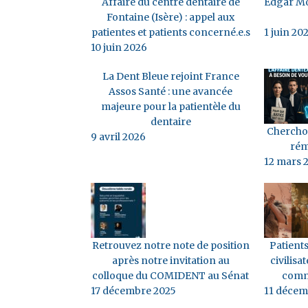
traitement, le coût et la durée des 
Affaire du centre dentaire de
Edgar Mo
psychologiques et/ou financières).
Fontaine (Isère) : appel aux
patientes et patients concerné.e.s
1 juin 20
patient a l’impression qu’on lui don
10 juin 2026
assez précise de la durée totale du 
La Dent Bleue rejoint France
Assos Santé : une avancée
majeure pour la patientèle du
dentaire
Cherchon
9 avril 2026
rém
12 mars 
Retrouvez notre note de position
Patients
après notre invitation au
civilisat
colloque du COMIDENT au Sénat
comm
17 décembre 2025
11 décem