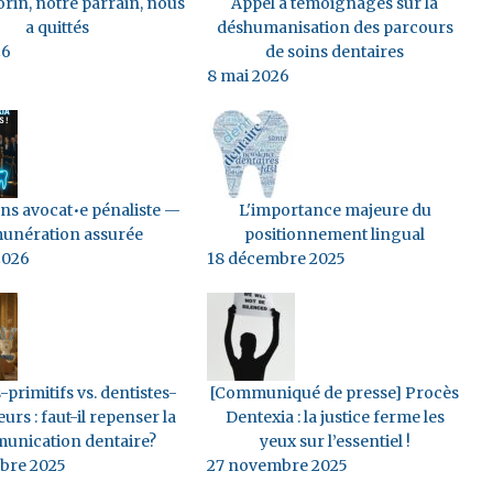
soins, ce que le patient peut avoir du mal à accepter (pour 
rin, notre parrain, nous
Appel à témoignages sur la
 En général, l’acceptation du nouveau planning de soins 
a quittés
déshumanisation des parcours
26
de soins dentaires
ne toutes les clés pour comprendre ce qui l’attend et qu’il 
8 mai 2026
traitement.
s avocat•e pénaliste —
L'importance majeure du
unération assurée
positionnement lingual
2026
18 décembre 2025
-primitifs vs. dentistes-
[Communiqué de presse] Procès
eurs : faut-il repenser la
Dentexia : la justice ferme les
unication dentaire?
yeux sur l’essentiel !
bre 2025
27 novembre 2025