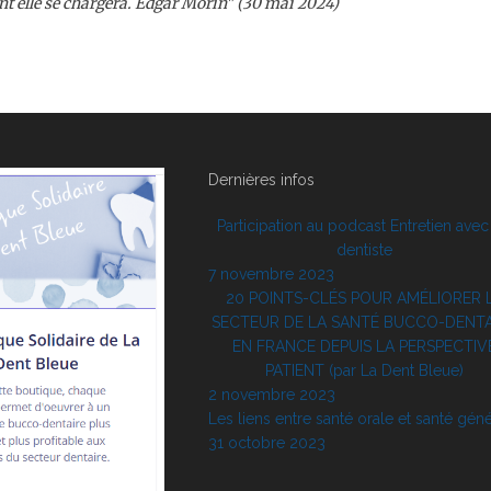
ont elle se chargera. Edgar Morin" (30 mai 2024)
Dernières infos
Participation au podcast Entretien avec
dentiste
7 novembre 2023
20 POINTS-CLÉS POUR AMÉLIORER 
SECTEUR DE LA SANTÉ BUCCO-DENTA
EN FRANCE DEPUIS LA PERSPECTIV
PATIENT (par La Dent Bleue)
2 novembre 2023
Les liens entre santé orale et santé gén
31 octobre 2023