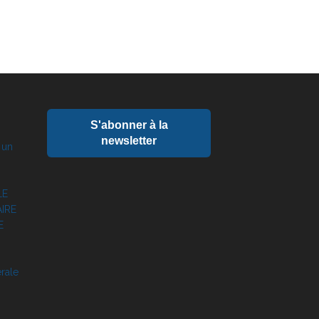
S'abonner à la
newsletter
 un
LE
IRE
E
érale