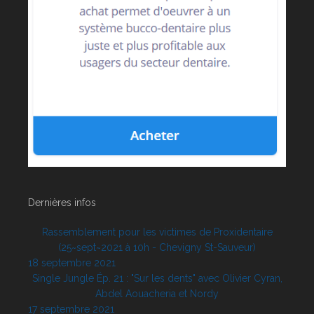
Dernières infos
Rassemblement pour les victimes de Proxidentaire
(25~sept~2021 à 10h - Chevigny St-Sauveur)
18 septembre 2021
Single Jungle Ép. 21 : "Sur les dents" avec Olivier Cyran,
Abdel Aouacheria et Nordy
17 septembre 2021