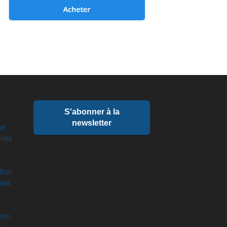
S'abonner à la
newsletter
ue
ines
tion
dans
ion