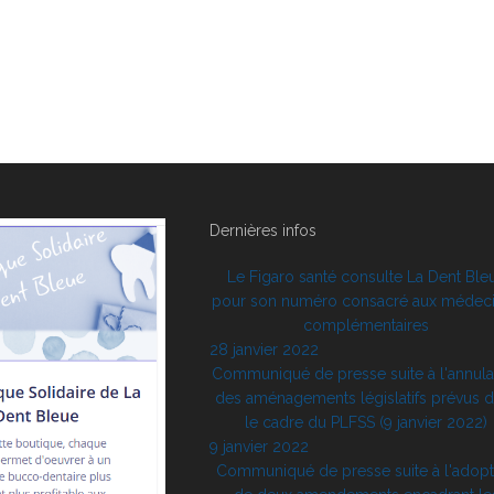
Dernières infos
Le Figaro santé consulte La Dent Ble
pour son numéro consacré aux médec
complémentaires
28 janvier 2022
Communiqué de presse suite à l'annula
des aménagements législatifs prévus 
le cadre du PLFSS (9 janvier 2022)
9 janvier 2022
Communiqué de presse suite à l'adopt