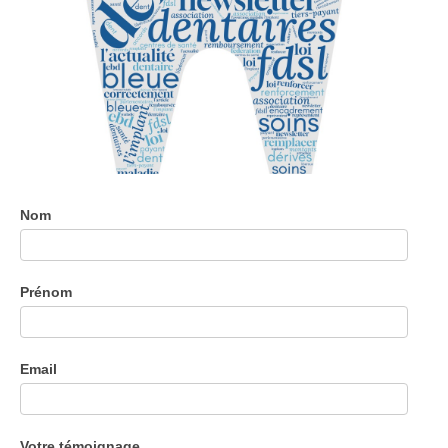
Témoignage
Nom
Proxidentaire
Prénom
Email
Votre témoignage