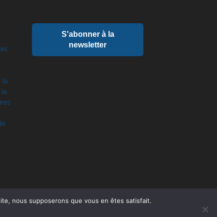
S'abonner à la
newsletter
les
 la
 la
ires
té
 site, nous supposerons que vous en êtes satisfait.