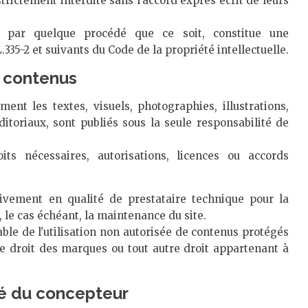
strictement interdite sans l'accord exprès écrit de leurs
, par quelque procédé que ce soit, constitue une
.335-2 et suivants du Code de la propriété intellectuelle.
x contenus
ent les textes, visuels, photographies, illustrations,
itoriaux, sont publiés sous la seule responsabilité de
its nécessaires, autorisations, licences ou accords
sivement en qualité de prestataire technique pour la
t, le cas échéant, la maintenance du site.
sable de l'utilisation non autorisée de contenus protégés
, le droit des marques ou tout autre droit appartenant à
té du concepteur