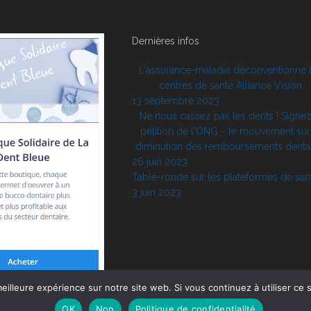
Dernières infos
L'assurance-maladie déconventionne 
centres de santé Alliance Vision
13 septembre 2023
Ne nous cassez pas les dents ! Signez
pétition de l'ONG ~ le mouvement sur
diminution des remboursements denta
26 juin 2023
Table-ronde sur les plateformes de san
3 juin 2023
eilleure expérience sur notre site web. Si vous continuez à utiliser ce
OK
Non
Politique de confidentialité