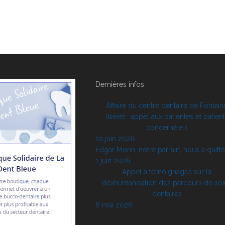
Dernières infos
Affaire du centre dentaire de Fontain
(Isère) : appel aux patientes et patien
concerné.e.s
10 juin 2026
Edgar Morin, notre parrain, nous a quitt
1 juin 2026
Appel à témoignages sur la
déshumanisation des parcours de soi
dentaires
8 mai 2026