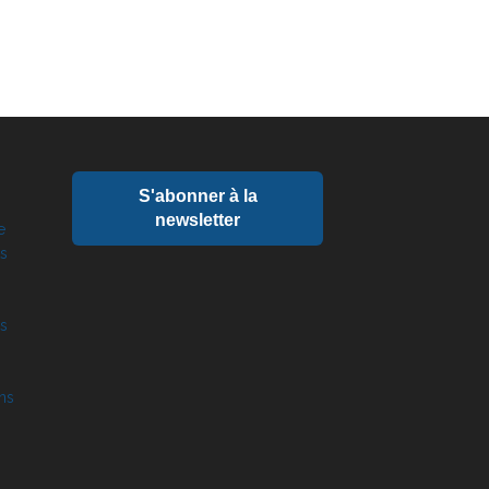
S'abonner à la
newsletter
e
ts
és
ns