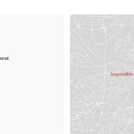
ment
Impossible 