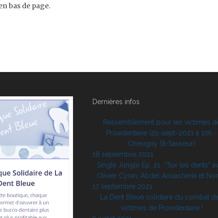
en bas de page.
Dernières infos
Rassemblement pour les victimes d
Proxidentaire (25~sept~2021 à 10h -
Chevigny St-Sauveur)
18 septembre 2021
Single Jungle Ép. 21 : "Sur les dents" a
Olivier Cyran, Abdel Aouacheria et No
17 septembre 2021
La Dent Bleue solidaire du combat d
victimes de Proxidentaire !