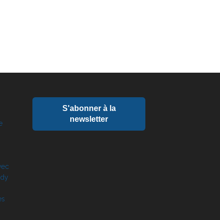
S'abonner à la
newsletter
e
vec
rdy
es