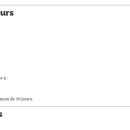
eurs
e à :
mum de 30 jours.
s