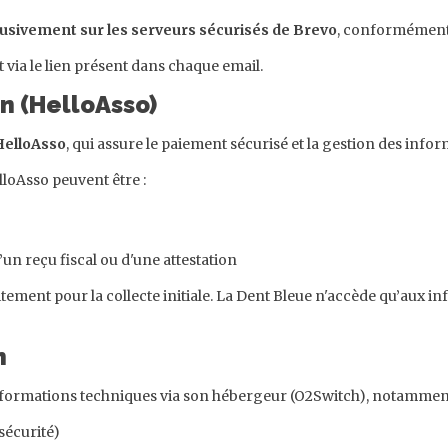
usivement sur les serveurs sécurisés de Brevo
, conformément à
t via le lien présent dans chaque email.
on (HelloAsso)
HelloAsso
, qui assure le paiement sécurisé et la gestion des info
lloAsso peuvent être :
un reçu fiscal ou d'une attestation
tement pour la collecte initiale. La Dent Bleue n'accède qu’aux i
n
informations techniques via son hébergeur (O2Switch), notamment
sécurité)