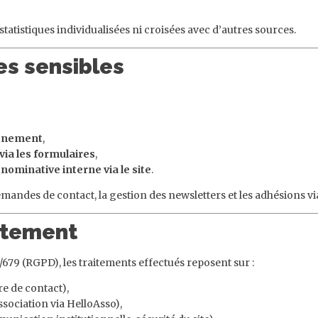
statistiques individualisées ni croisées avec d’autres sources.
es sensibles
agnement
,
ia les formulaires
,
ominative interne via le site
.
mandes de contact, la gestion des newsletters et les adhésions vi
aitement
 (RGPD), les traitements effectués reposent sur :
re de contact),
ssociation via HelloAsso),