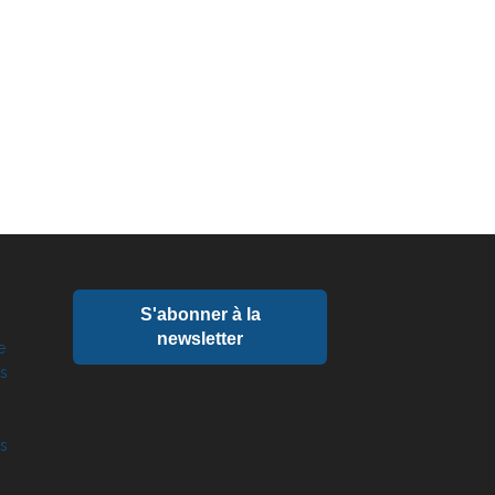
S'abonner à la
newsletter
e
ts
és