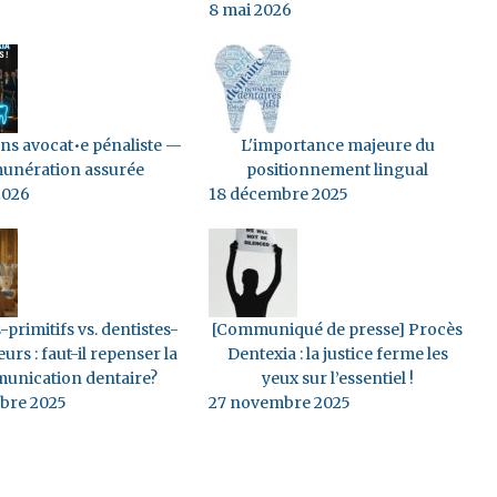
8 mai 2026
s avocat•e pénaliste —
L'importance majeure du
unération assurée
positionnement lingual
2026
18 décembre 2025
-primitifs vs. dentistes-
[Communiqué de presse] Procès
eurs : faut-il repenser la
Dentexia : la justice ferme les
unication dentaire?
yeux sur l’essentiel !
bre 2025
27 novembre 2025