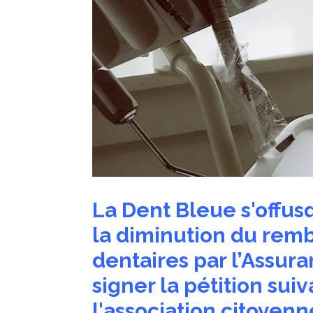
La Dent Bleue s'offu
la diminution du rem
dentaires par l’Assura
signer la pétition sui
l'association citoyen