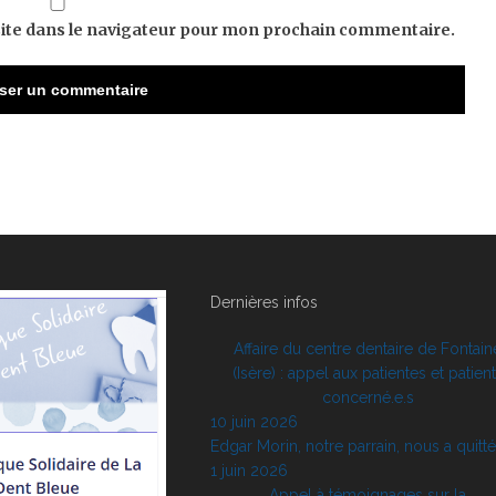
ite dans le navigateur pour mon prochain commentaire.
Dernières infos
Affaire du centre dentaire de Fontain
(Isère) : appel aux patientes et patien
concerné.e.s
10 juin 2026
Edgar Morin, notre parrain, nous a quitt
1 juin 2026
Appel à témoignages sur la