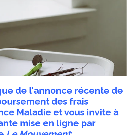
sque de l'annonce récente de
boursement des frais
nce Maladie et vous invite à
vante mise en ligne par
ne
Le Mouvement
: