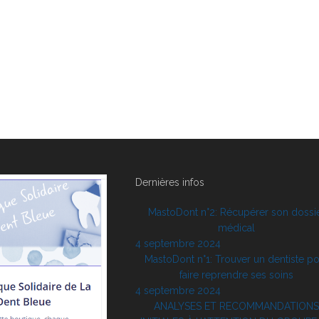
Dernières infos
MastoDont n°2: Récupérer son dossi
médical
4 septembre 2024
MastoDont n°1: Trouver un dentiste p
faire reprendre ses soins
4 septembre 2024
ANALYSES ET RECOMMANDATIONS