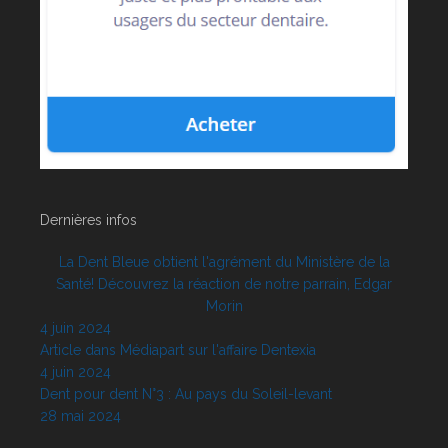
Dernières infos
La Dent Bleue obtient l'agrément du Ministère de la
Santé! Découvrez la réaction de notre parrain, Edgar
Morin
4 juin 2024
Article dans Médiapart sur l'affaire Dentexia
4 juin 2024
Dent pour dent N°3 : Au pays du Soleil-levant
28 mai 2024